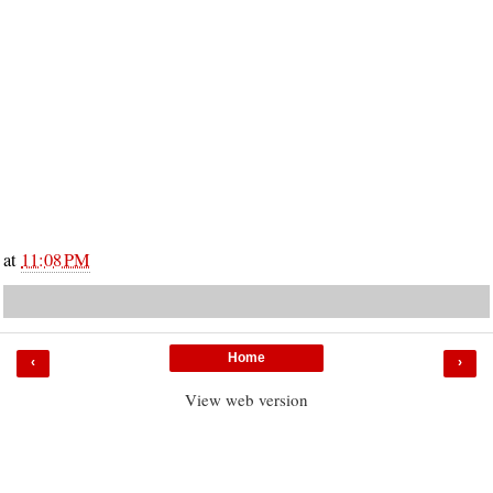
at
11:08 PM
Home
‹
›
View web version