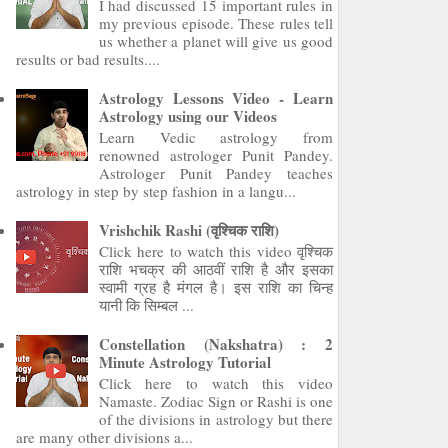
I had discussed 15 important rules in
my previous episode. These rules tell
us whether a planet will give us good
results or bad results....
Astrology Lessons Video - Learn
Astrology using our Videos
Learn Vedic astrology from
renowned astrologer Punit Pandey.
Astrologer Punit Pandey teaches
astrology in step by step fashion in a langu...
Vrishchik Rashi (वृश्चिक राशि)
Click here to watch this video वृश्चिक
राशि भचक्र की आठवीं राशि है और इसका
स्वामी ग्रह है मंगल है। इस राशि का चिन्ह
यानी कि सिम्बल ...
Constellation (Nakshatra) : 2
Minute Astrology Tutorial
Click here to watch this video
Namaste. Zodiac Sign or Rashi is one
of the divisions in astrology but there
are many other divisions a...