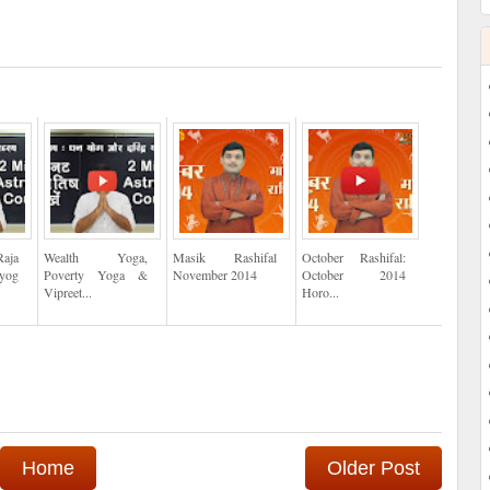
aja
Wealth Yoga,
Masik Rashifal
October Rashifal:
yog
Poverty Yoga &
November 2014
October 2014
Vipreet...
Horo...
Home
Older Post