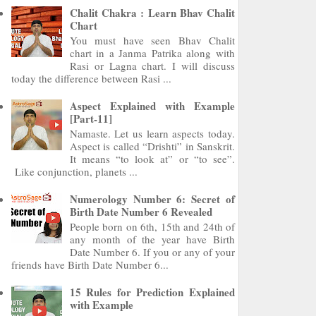
Chalit Chakra : Learn Bhav Chalit
Chart
You must have seen Bhav Chalit
chart in a Janma Patrika along with
Rasi or Lagna chart. I will discuss
today the difference between Rasi ...
Aspect Explained with Example
[Part-11]
Namaste. Let us learn aspects today.
Aspect is called “Drishti” in Sanskrit.
It means “to look at” or “to see”.
Like conjunction, planets ...
Numerology Number 6: Secret of
Birth Date Number 6 Revealed
People born on 6th, 15th and 24th of
any month of the year have Birth
Date Number 6. If you or any of your
friends have Birth Date Number 6...
15 Rules for Prediction Explained
with Example