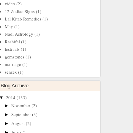
video
(2)
12 Zodiac Signs
(1)
Lal Kitab Remedies
(1)
May
(1)
Nadi Astrology
(1)
Rashifal
(1)
festivals
(1)
gemstones
(1)
marriage
(1)
sensex
(1)
Blog Archive
2014
(133)
▼
November
(2)
►
September
(3)
►
August
(2)
►
July
(7)
►