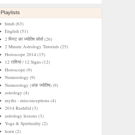
Playlists
hindi
(63)
English
(51)
2 मिनट का ज्‍योतिष कोर्स
(26)
2 Minute Astrology Tutorials
(25)
Horoscope 2014
(15)
12 राशियां / 12 Signs
(12)
Horoscope
(9)
Numerology
(9)
Numerology (अंक ज्योतिष)
(9)
astrology
(4)
myths - misconceptions
(4)
2014 Rashifal
(3)
astrology lessons
(3)
Yoga & Spirituality
(2)
learn
(2)