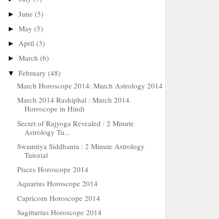
June
(5)
►
May
(5)
►
April
(3)
►
March
(6)
►
February
(48)
▼
March Horoscope 2014: March Astrology 2014
March 2014 Rashiphal : March 2014
Horoscope in Hindi
Secret of Rajyoga Revealed : 2 Minute
Astrology Tu...
Swamitya Siddhanta : 2 Minute Astrology
Tutorial
Pisces Horoscope 2014
Aquarius Horoscope 2014
Capricorn Horoscope 2014
Sagittarius Horoscope 2014