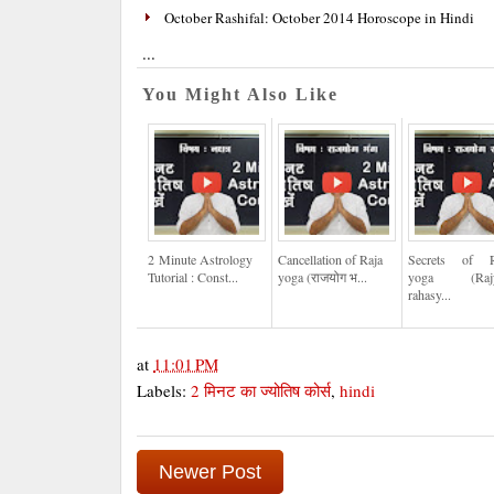
October Rashifal: October 2014 Horoscope in Hindi
...
You Might Also Like
2 Minute Astrology
Cancellation of Raja
Secrets of R
Tutorial : Const...
yoga (राजयोग भ...
yoga (Raj
rahasy...
at
11:01 PM
Labels:
2 मिनट का ज्‍योतिष कोर्स
,
hindi
Newer Post