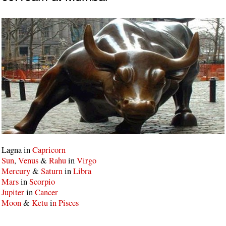
Lagna in
Capricorn
Sun
,
Venus
&
Rahu
in
Virgo
Mercury
&
Saturn
in
Libra
Mars
in
Scorpio
Jupiter
in
Cancer
Moon
&
Ketu
i
n Pisces