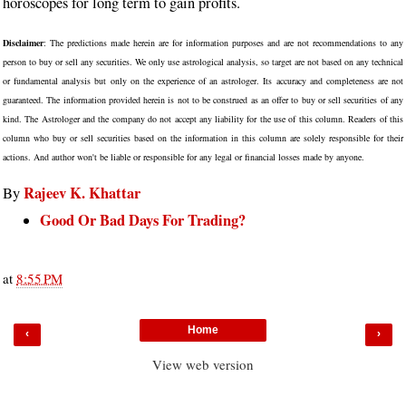
horoscopes for long term to gain profits.
Disclaimer
: The predictions made herein are for information purposes and are not recommendations to any
person to buy or sell any securities. We only use astrological analysis, so target are not based on any technical
or fundamental analysis but only on the experience of an astrologer. Its accuracy and completeness are not
guaranteed. The information provided herein is not to be construed as an offer to buy or sell securities of any
kind. The Astrologer and the company do not accept any liability for the use of this column. Readers of this
column who buy or sell securities based on the information in this column are solely responsible for their
actions. And author won't be liable or responsible for any legal or financial losses made by anyone.
Rajeev K. Khattar
By
Good Or Bad Days For Trading?
at
8:55 PM
Home
‹
›
View web version