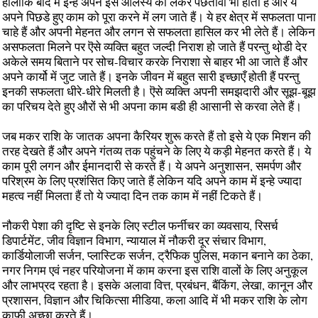
हालांकि बाद में इन्हें अपने इस आलस्य को लेकर पछतावा भी होता है और ये
अपने पिछडे हुए काम को पूरा करने में लग जाते हैं। ये हर क्षेत्र में सफलता पाना
चाहे हैं और अपनी मेहनत और लगन से सफलता हासिल कर भी लेते हैं। लेकिन
असफलता मिलने पर ऎसे व्यक्ति बहुत जल्दी निराश हो जाते हैं परन्तु थो़डी देर
अकेले समय बिताने पर सोच-विचार करके निराशा से बाहर भी आ जाते हैं और
अपने कार्यो में जुट जाते हैं। इनके जीवन में बहुत सारी इच्छाएँ होती हैं परन्तु
इनकी सफलता धीरे-धीरे मिलती है। ऎसे व्यक्ति अपनी समझदारी और सूझ-बूझ
का परिचय देते हुए औरों से भी अपना काम बडी ही आसानी से करवा लेते हैं।
जब मकर राशि के जातक अपना कैरियर शुरू करते हैं तो इसे ये एक मिशन की
तरह देखते हैं और अपने गंतव्य तक पहुंचने के लिए ये कड़ी मेहनत करते हैं। ये
काम पूरी लगन और ईमानदारी से करते हैं। ये अपने अनुशासन, समर्पण और
परिश्रम के लिए प्रशंसित किए जाते हैं लेकिन यदि अपने काम में इन्हे ज्यादा
महत्व नहीं मिलता हैं तो ये ज्यादा दिन तक काम में नहीं टिकते हैं।
नौकरी पेशा की दृष्टि से इनके लिए स्टील फर्नीचर का व्यवसाय, रिसर्च
डिपार्टमेंट, जीव विज्ञान विभाग, न्यायाल में नौकरी दूर संचार विभाग,
कार्डियोलाजी सर्जन, प्लास्टिक सर्जन, ट्रैफिक पुलिस, मकान बनाने का ठेका,
नगर निगम एवं नहर परियोजना में काम करना इस राशि वालों के लिए अनुकूल
और लाभप्रद रहता है। इसके अलावा वित्त, प्रबंधन, बैंकिंग, लेखा, कानून और
प्रशासन, विज्ञान और चिकित्सा मीडिया, कला आदि में भी मकर राशि के लोग
काफ़ी अच्छा करते हैं।