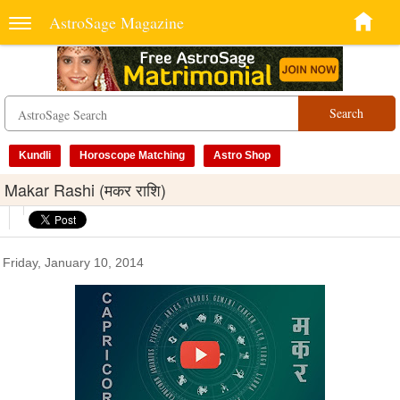
AstroSage Magazine
Search
Kundli
Horoscope Matching
Astro Shop
Makar Rashi (मकर राशि)
Friday, January 10, 2014