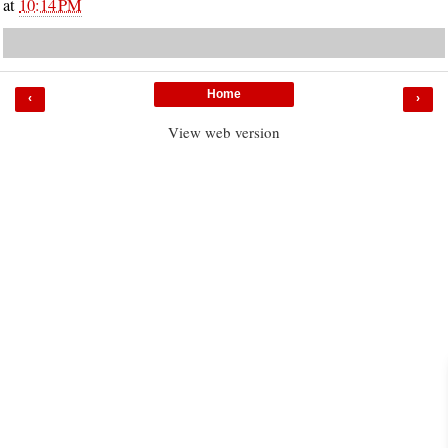
at
10:14 PM
Home
‹
›
View web version